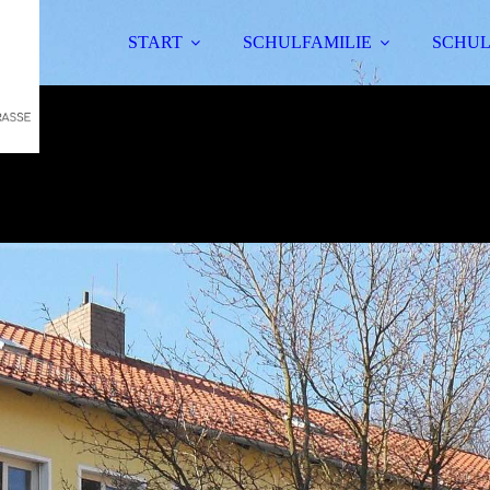
START
SCHULFAMILIE
SCHUL